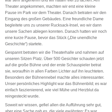
war sehr angenehm und wir hatten viel zu lachen. Am
Theater angekommen, machten wir erst eine kleine
Pause im Park vor dem Theater. Danach betraten wir den
Eingang des großen Gebäudes. Eine freundliche Dame
begleitete uns zu unserer Rucksack-Insel, wo wir dann
unsere Sachen ablegen konnten. Danach hatten wir noch
eine kurze Pause, bevor das Stück („Die unendliche
Geschichte“) startete.
Gespannt betraten wir die Theaterhalle und nahmen auf
unseren Sitzen Platz. Über 500 Gesichter schauten jetzt
auf die große Bühne und der erste Schauspieler betrat
sie, woraufhin in allen Farben Lichter auf ihn leuchteten.
Besonders der Bühnennebel machte alles interessanter.
Unser persönliches Highlight war das Bühnenbild; es war
einfach faszienierend, wie viel Mühe und Herzblut da
reingesteckt wurde.
Soweit wir wissen, gefiel allen die Aufführung sehr gut,
aber eine Sache gab es, die viele ewähnten: Es war