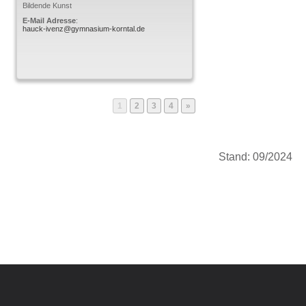
Bildende Kunst
E-Mail Adresse
:
hauck-ivenz@gymnasium-korntal.de
Page
Page
Page
Page
1
2
3
4
»
Stand: 09/2024