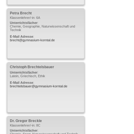
Petra
Brecht
Klassenlehrer/-in: 6A
Unterrichtsfächer
:
Chemie, Geographie, Naturwissenschaft und
Technik
E-Mail Adresse
:
brecht@gymnasium-korntal.de
Christoph
Brechtelsbauer
Unterrichtsfächer
:
Latein, Griechisch, Ethik
E-Mail Adresse
:
brechtelsbauer@gymnasium-korntal.de
Dr. Gregor
Breckle
Klassenlehrer/-in: 8C
Unterrichtsfächer
:
Chemie, Sport, Naturwissenschaft und Technik,