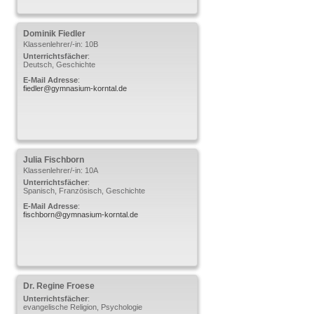
Dominik
Fiedler
Klassenlehrer/-in: 10B
Unterrichtsfächer
:
Deutsch, Geschichte
E-Mail Adresse
:
fiedler@gymnasium-korntal.de
Julia
Fischborn
Klassenlehrer/-in: 10A
Unterrichtsfächer
:
Spanisch, Französisch, Geschichte
E-Mail Adresse
:
fischborn@gymnasium-korntal.de
Dr. Regine
Froese
Unterrichtsfächer
:
evangelische Religion, Psychologie