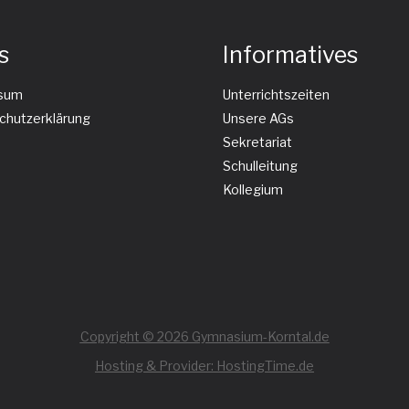
s
Informatives
sum
Unterrichtszeiten
chutzerklärung
Unsere AGs
Sekretariat
Schulleitung
Kollegium
Copyright © 2026 Gymnasium-Korntal.de
Hosting & Provider: HostingTime.de