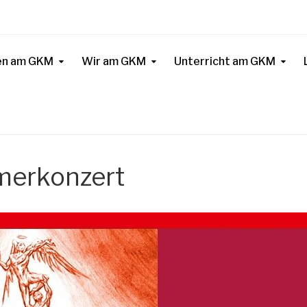
n am GKM
Wir am GKM
Unterricht am GKM
merkonzert