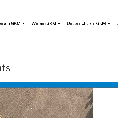
n am GKM
Wir am GKM
Unterricht am GKM
ats