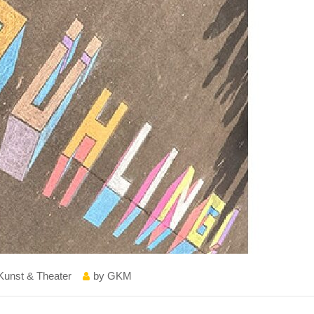
Kunst & Theater
by
GKM